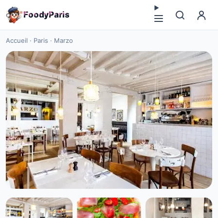
F
o
o
d
y
P
a
r
i
s
Accueil
·
Paris
·
Marzo