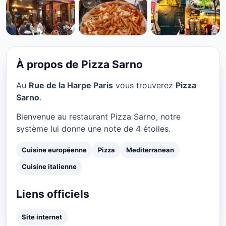
CUISINE EUROPÉENNE
Pizza Sarno à Paris
★ 4/5
À propos de Pizza Sarno
Au
Rue de la Harpe Paris
vous trouverez
Pizza
Sarno
.
Bienvenue au restaurant Pizza Sarno, notre
système lui donne une note de 4 étoiles.
Cuisine européenne
Pizza
Mediterranean
Cuisine italienne
Liens officiels
Site internet