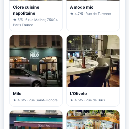
Ciore cuisine
A modo mio
napolitaine
★ 4.7/5 · Rue de Turenne
★ 5/5 · 6 rue Malher, 75004
Paris France
Milo
L'Oliveto
★ 4.6/5 · Rue Saint-Honoré
★ 4.5/5 · Rue de Buci