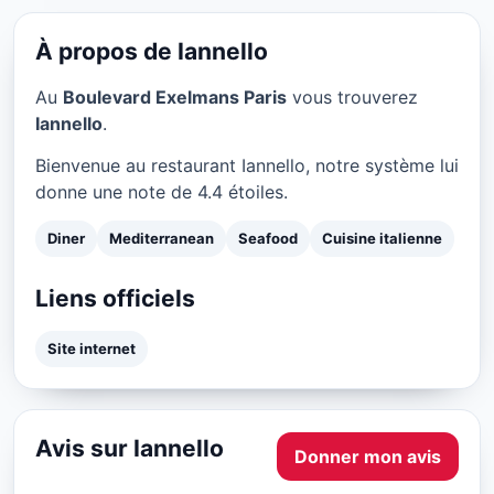
Iannello à Paris
★ 4.4/5
À propos de Iannello
Au
Boulevard Exelmans Paris
vous trouverez
Iannello
.
Bienvenue au restaurant Iannello, notre système lui
donne une note de 4.4 étoiles.
Diner
Mediterranean
Seafood
Cuisine italienne
Liens officiels
Site internet
Avis sur Iannello
Donner mon avis