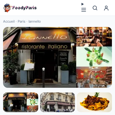
F
o
o
d
y
P
a
r
i
s
Accueil
·
Paris
·
Iannello
DINER