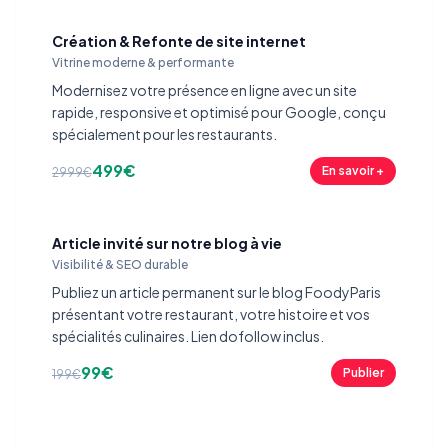
Création & Refonte de site internet
Vitrine moderne & performante
Modernisez votre présence en ligne avec un site
rapide, responsive et optimisé pour Google, conçu
spécialement pour les restaurants.
499€
En savoir +
2999€
Article invité sur notre blog à vie
Visibilité & SEO durable
Publiez un article permanent sur le blog FoodyParis
présentant votre restaurant, votre histoire et vos
spécialités culinaires. Lien dofollow inclus.
99€
Publier
199€