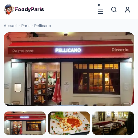
F
o
o
d
y
P
a
r
i
s
Accueil
·
Paris
·
Pellicano
CUISINE EUROPÉENNE