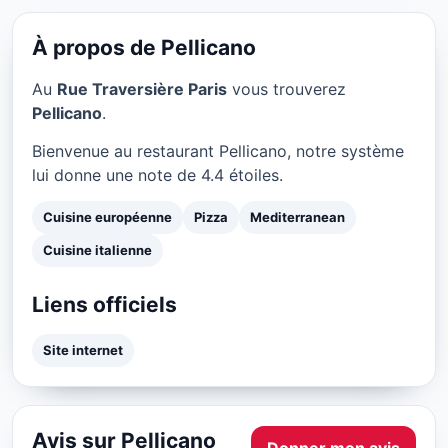
Pellicano à Paris
★ 4.4/5
À propos de Pellicano
Au
Rue Traversière Paris
vous trouverez
Pellicano
.
Bienvenue au restaurant Pellicano, notre système
lui donne une note de 4.4 étoiles.
Cuisine européenne
Pizza
Mediterranean
Cuisine italienne
Liens officiels
Site internet
Avis sur Pellicano
Donner mon avis