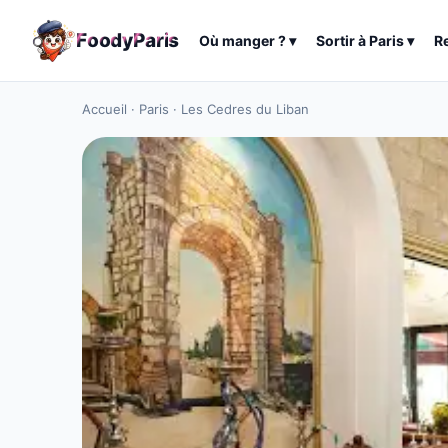
F
o
o
d
y
P
a
r
i
s
Où manger ?
▾
Sortir à
Paris
▾
R
Accueil
·
Paris
·
Les Cedres du Liban