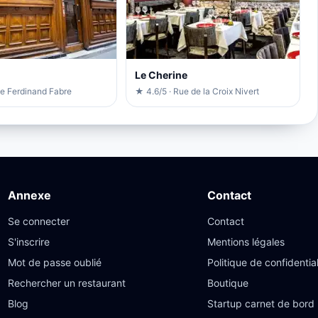
Le Cherine
ue Ferdinand Fabre
★ 4.6/5 · Rue de la Croix Nivert
Annexe
Contact
Se connecter
Contact
S'inscrire
Mentions légales
Mot de passe oublié
Politique de confidential
Rechercher un restaurant
Boutique
Blog
Startup carnet de bord