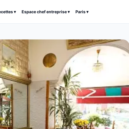
ecettes
▾
Espace chef entreprise
▾
Paris
▾