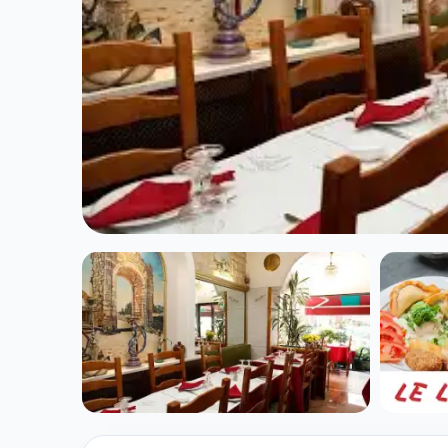
CUISINE MOYEN-ORIENT
Les Cedres du 
★ 4.2/5