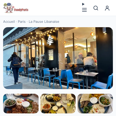
Accueil
·
Paris
·
La Pause Libanaise
CUISINE LIBANAISE