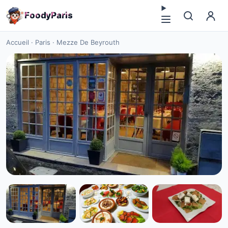
F
o
o
d
y
P
a
r
i
s
Accueil
·
Paris
·
Mezze De Beyrouth
CUISINE MOYEN-ORIENT