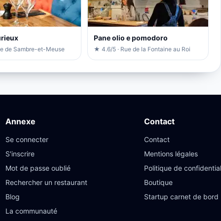
urieux
Pane olio e pomodoro
ue de Sambre-et-Meuse
★ 4.6/5 · Rue de la Fontaine au Roi
Annexe
Contact
Se connecter
Contact
S'inscrire
Mentions légales
Mot de passe oublié
Politique de confidential
Rechercher un restaurant
Boutique
Blog
Startup carnet de bord
La communauté