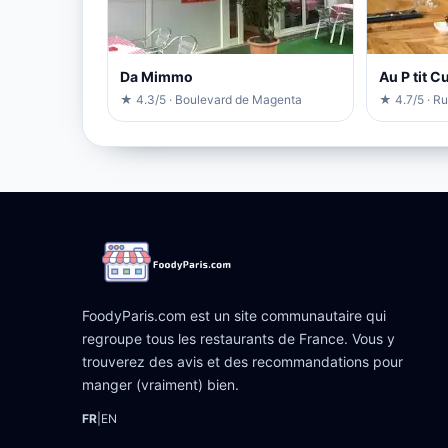
Da Mimmo
Au P tit C
★ 4.3/5 · Boulevard de Magenta
★ 4.7/5 · R
FoodyParis.com est un site communautaire qui
regroupe tous les restaurants de France. Vous y
trouverez des avis et des recommandations pour
manger (vraiment) bien.
FR
|
EN