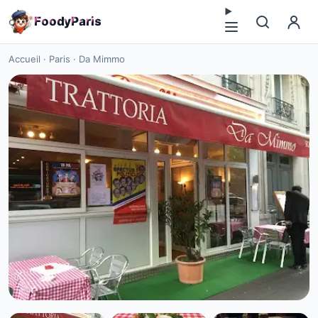
F
o
o
d
y
P
a
r
i
s
Accueil
·
Paris
·
Da Mimmo