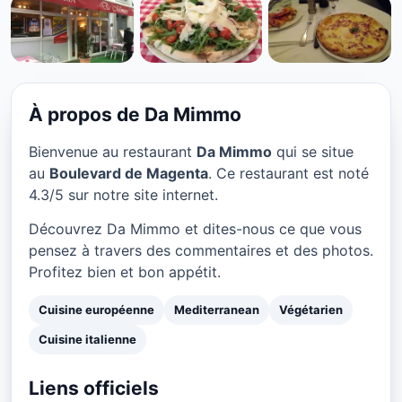
CUISINE EUROPÉENNE
Da Mimmo à Paris
★ 4.3/5
À propos de Da Mimmo
Bienvenue au restaurant
Da Mimmo
qui se situe
au
Boulevard de Magenta
. Ce restaurant est noté
4.3/5 sur notre site internet.
Découvrez Da Mimmo et dites-nous ce que vous
pensez à travers des commentaires et des photos.
Profitez bien et bon appétit.
Cuisine européenne
Mediterranean
Végétarien
Cuisine italienne
Liens officiels