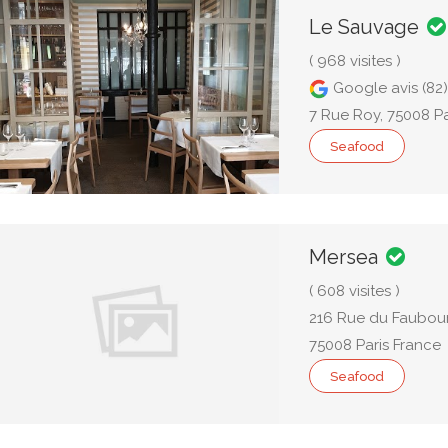
Le Sauvage
( 968 visites )
Google avis (82)
7 Rue Roy, 75008 Pa
Seafood
Mersea
( 608 visites )
216 Rue du Faubourg
75008 Paris France
Seafood