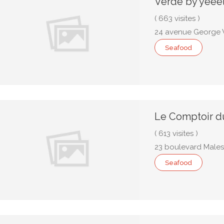
Verde by yeee
( 663 visites )
24 avenue George V
Seafood
Le Comptoir d
( 613 visites )
23 boulevard Males
Seafood