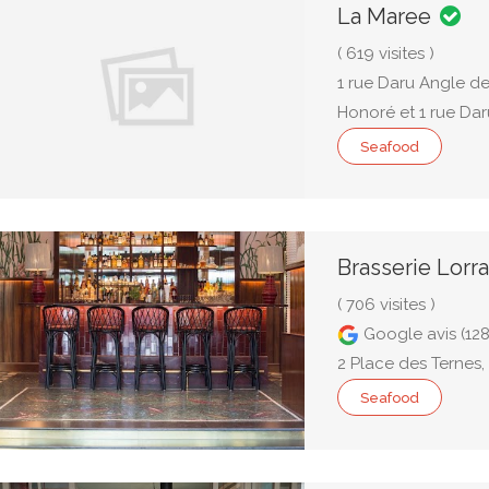
La Maree
( 619 visites )
1 rue Daru Angle de
Honoré et 1 rue Dar
Seafood
Brasserie Lorr
( 706 visites )
Google avis (128
2 Place des Ternes,
Seafood