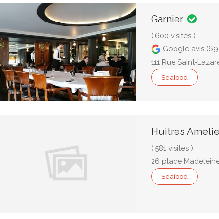
Garnier
( 600 visites )
Google avis (69
111 Rue Saint-Lazar
Seafood
Huitres Ameli
( 581 visites )
26 place Madeleine
Seafood