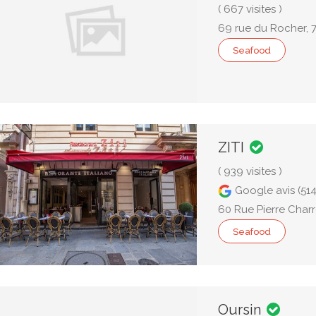
( 667 visites )
69 rue du Rocher, 
Seafood
ZITI
( 939 visites )
Google avis (514
60 Rue Pierre Charr
Seafood
Oursin