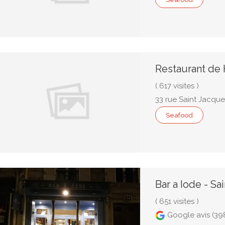
Restaurant de
( 617 visites )
33 rue Saint Jacque
Seafood
Bar a Iode - Sa
( 651 visites )
Google avis (39