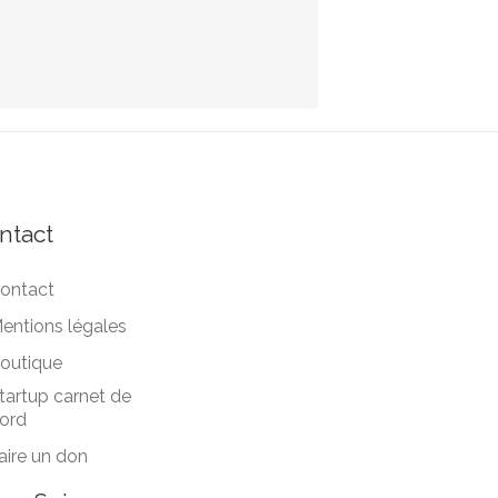
ntact
ontact
entions légales
outique
tartup carnet de
ord
aire un don