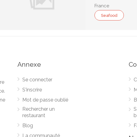
France
Seafood
Annexe
Co
Se connecter
C
re
S'inscrire
M
ce.
une
Mot de passe oublié
B
Rechercher un
S
restaurant
b
Blog
F
La communauté