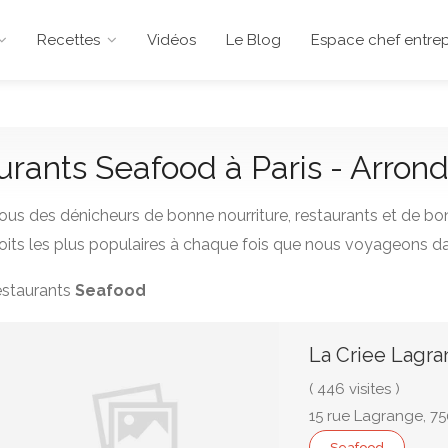
Recettes
Vidéos
Le Blog
Espace chef entrep
aurants Seafood à Paris - Arron
us des dénicheurs de bonne nourriture, restaurants et de bo
its les plus populaires à chaque fois que nous voyageons da
restaurants
Seafood
La Criee Lagr
( 446 visites )
15 rue Lagrange, 75
Seafood