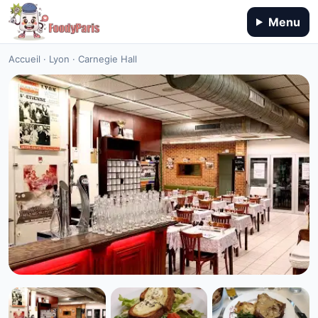
Menu
Accueil
·
Lyon
·
Carnegie Hall