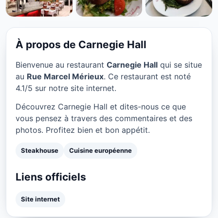
STEAKHOUSE
Carnegie Hall à Lyon
★ 4.1/5
À propos de Carnegie Hall
Bienvenue au restaurant
Carnegie Hall
qui se situe
au
Rue Marcel Mérieux
. Ce restaurant est noté
4.1/5 sur notre site internet.
Découvrez Carnegie Hall et dites-nous ce que
vous pensez à travers des commentaires et des
photos. Profitez bien et bon appétit.
Steakhouse
Cuisine européenne
Liens officiels
Site internet