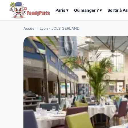
Paris
▾
Où manger ?
▾
Sortir à
Pa
Accueil
·
Lyon
·
JOLS GERLAND