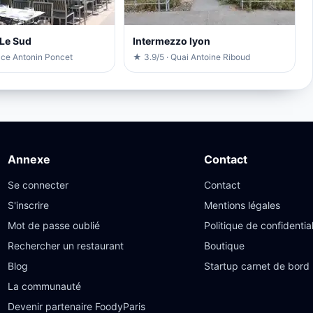
 Le Sud
Intermezzo lyon
lace Antonin Poncet
★ 3.9/5 · Quai Antoine Riboud
Annexe
Contact
Se connecter
Contact
S'inscrire
Mentions légales
Mot de passe oublié
Politique de confidential
Rechercher un restaurant
Boutique
Blog
Startup carnet de bord
La communauté
Devenir partenaire FoodyParis