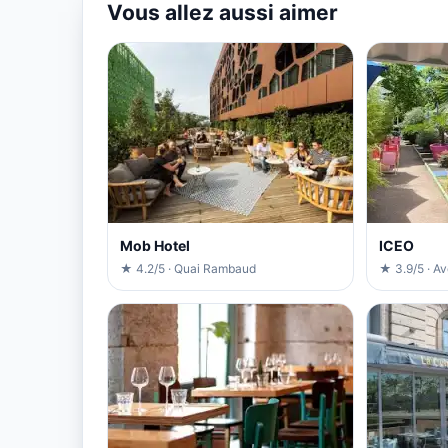
Vous allez aussi aimer
Mob Hotel
ICEO
★ 4.2/5 · Quai Rambaud
★ 3.9/5 · A