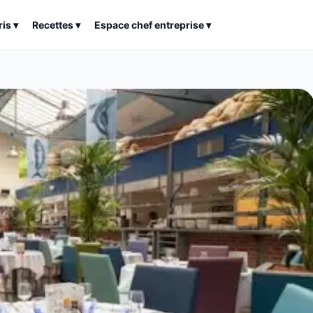
ris
▾
Recettes
▾
Espace chef entreprise
▾