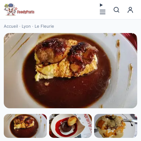
Accueil
·
Lyon
·
Le Fleurie
CUISINE EUROPÉENNE