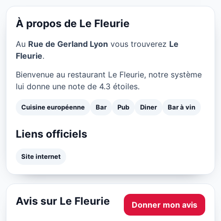
Le Fleurie à Lyon
★ 4.3/5
À propos de Le Fleurie
Au
Rue de Gerland Lyon
vous trouverez
Le
Fleurie
.
Bienvenue au restaurant Le Fleurie, notre système
lui donne une note de 4.3 étoiles.
Cuisine européenne
Bar
Pub
Diner
Bar à vin
Liens officiels
Site internet
Avis sur Le Fleurie
Donner mon avis