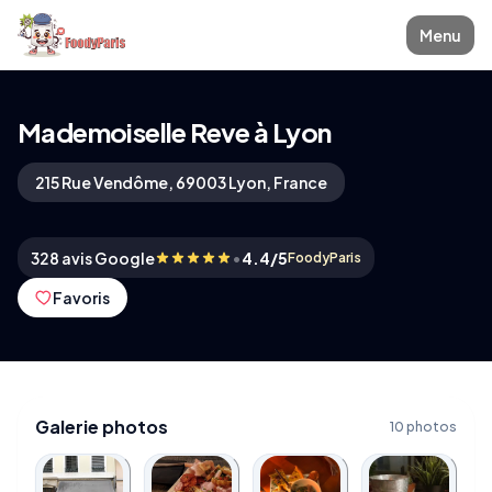
Menu
Mademoiselle Reve à Lyon
215 Rue Vendôme, 69003 Lyon, France
•
328 avis Google
4.4/5
FoodyParis
Favoris
Galerie photos
10 photos