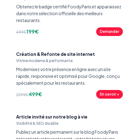
Obtenez le badge certifié FoodyParis et apparaissez
dans notre sélection officielle des meilleurs
restaurants.
199€
Demander
499€
Création & Refonte de site internet
Vitrine moderne & performante
Modernisez votre présence en ligne avec un site
rapide, responsive et optimisé pour Google, conçu
spécialement pour les restaurants.
499€
En savoir +
2999€
Article invité sur notre blog à vie
Visibilité & SEO durable
Publiez un article permanent sur le blog FoodyParis
présentant votre restaurant, votre histoire et vos