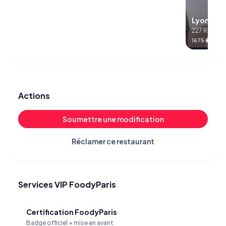
Lyon-Dak
227 Rue de
1675 visites
Actions
Soumettre une modification
Réclamer ce restaurant
Services VIP FoodyParis
Certification FoodyParis
Badge officiel + mise en avant