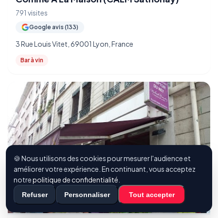
791 visites
Google avis (133)
3 Rue Louis Vitet, 69001 Lyon, France
Bar à vin
🍪 Nous utilisons des cookies pour mesurer l'audience et
améliorer votre expérience. En continuant, vous acceptez
notre
politique de confidentialité
.
Refuser
Personnaliser
Tout accepter