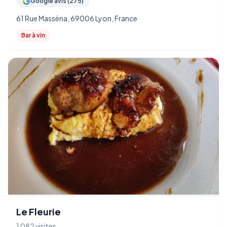
Google avis (275)
61 Rue Masséna, 69006 Lyon, France
Bar à vin
Le Fleurie
1 082 visites