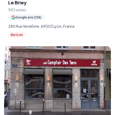
Le Briey
983 visites
Google avis (138)
280 Rue Vendôme, 69003 Lyon, France
Bar à vin