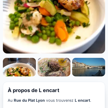
BAR À VIN
L encart à Lyon
★ 4.7/5
À propos de L encart
Au
Rue du Plat Lyon
vous trouverez
L encart
.