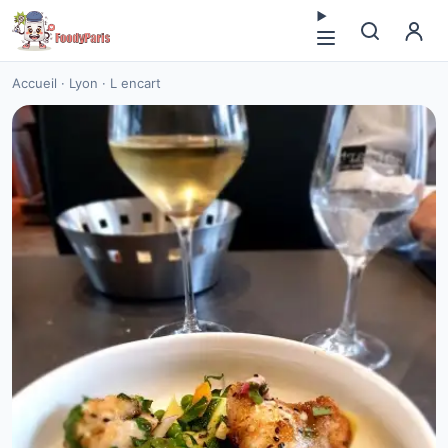
Accueil
·
Lyon
·
L encart