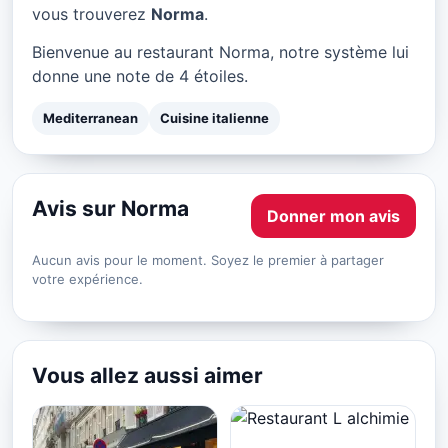
Norma à Paris
vous trouverez
Norma
.
★ 4/5
Bienvenue au restaurant Norma, notre système lui
donne une note de 4 étoiles.
Mediterranean
Cuisine italienne
Avis sur Norma
Donner mon avis
Aucun avis pour le moment. Soyez le premier à partager
votre expérience.
Vous allez aussi aimer