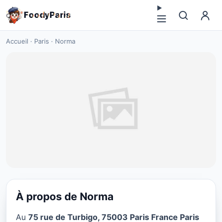
F
o
o
d
y
P
a
r
i
s
Accueil
·
Paris
·
Norma
À propos de Norma
MEDITERRANEAN
Au
75 rue de Turbigo, 75003 Paris France Paris