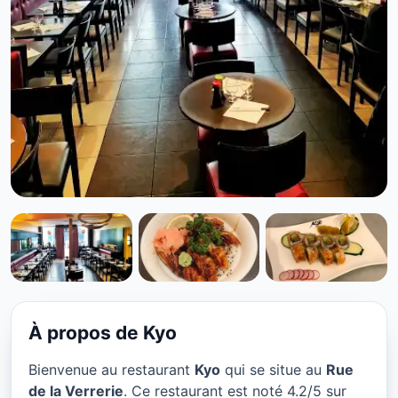
CUISINE JAPONAISE
Kyo à Paris
★ 4.2/5
À propos de Kyo
Bienvenue au restaurant
Kyo
qui se situe au
Rue
de la Verrerie
. Ce restaurant est noté 4.2/5 sur