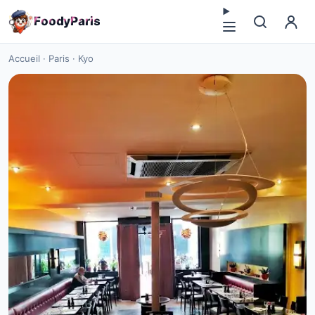
F
o
o
d
y
P
a
r
i
s
Accueil
·
Paris
·
Kyo