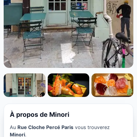
CUISINE JAPONAISE
Minori à Paris
★ 4.5/5
À propos de Minori
Au
Rue Cloche Percé Paris
vous trouverez
Minori
.