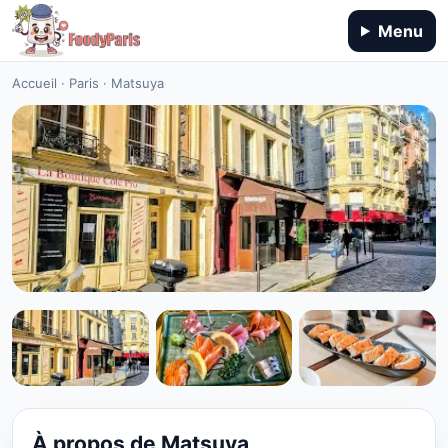
Menu
Accueil
·
Paris
·
Matsuya
CUISINE JAPONAISE
Matsuya à Paris
★ 4.4/5
À propos de Matsuya