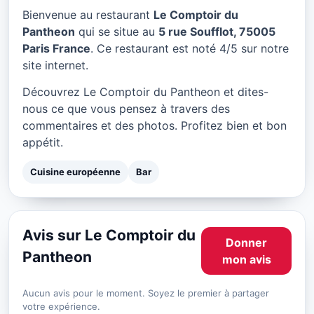
Le Comptoir du Pantheon à
Bienvenue au restaurant
Le Comptoir du
Paris
Pantheon
qui se situe au
5 rue Soufflot, 75005
Paris France
. Ce restaurant est noté 4/5 sur notre
★ 4/5
site internet.
Découvrez Le Comptoir du Pantheon et dites-
nous ce que vous pensez à travers des
commentaires et des photos. Profitez bien et bon
appétit.
Cuisine européenne
Bar
Avis sur Le Comptoir du
Donner
Pantheon
mon avis
Aucun avis pour le moment. Soyez le premier à partager
votre expérience.