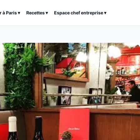
r à
Paris
▾
Recettes
▾
Espace chef entreprise
▾