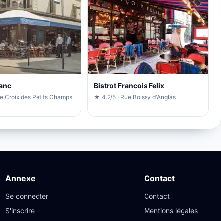
lanc
Bistrot Francois Felix
ue Croix des Petits Champs
★ 4.2/5 · Rue Boissy d'Anglas
Annexe
Contact
Se connecter
Contact
S'inscrire
Mentions légales