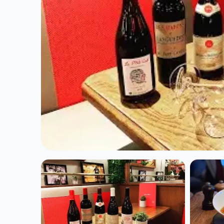
CUISINE EUROPÉENNE
Lili Et Riton à P