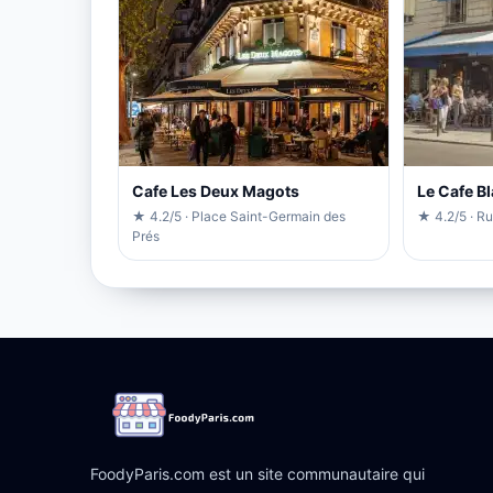
Cafe Les Deux Magots
Le Cafe B
★ 4.2/5 · Place Saint-Germain des
★ 4.2/5 · R
Prés
FoodyParis.com est un site communautaire qui