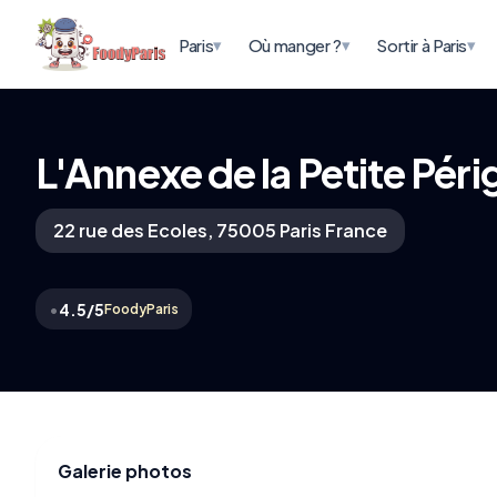
▾
▾
▾
Paris
Où manger ?
Sortir à Paris
L'Annexe de la Petite Péri
22 rue des Ecoles, 75005 Paris France
•
4.5/5
FoodyParis
Galerie photos