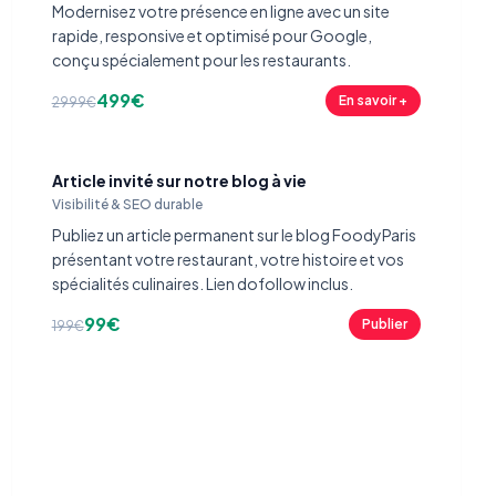
Modernisez votre présence en ligne avec un site
rapide, responsive et optimisé pour Google,
conçu spécialement pour les restaurants.
499€
En savoir +
2999€
Article invité sur notre blog à vie
Visibilité & SEO durable
Publiez un article permanent sur le blog FoodyParis
présentant votre restaurant, votre histoire et vos
spécialités culinaires. Lien dofollow inclus.
99€
Publier
199€