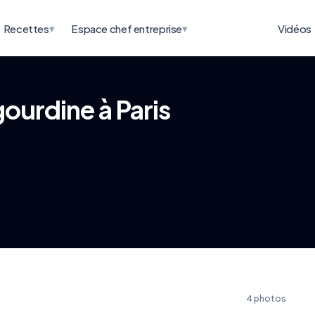
▾
▾
Recettes
Espace chef entreprise
Vidéos
gourdine à Paris
4 photos