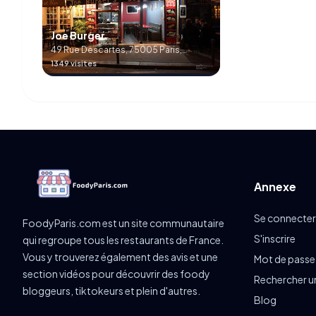
Joe Burger
49 Rue Descartes, 75005 Paris,
France
1349 visites
Annexe
Se connecter
FoodyParis.com est un site communautaire
S'inscrire
qui regroupe tous les restaurants de France.
Vous y trouverez également des avis et une
Mot de passe
section vidéos pour découvrir des foody
Rechercher u
bloggeurs, tiktokeurs et plein d'autres.
Blog