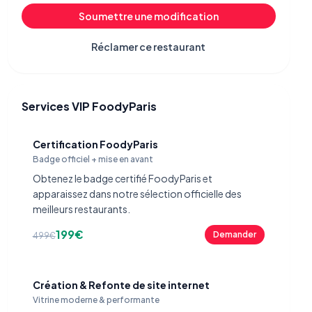
Soumettre une modification
Réclamer ce restaurant
Services VIP FoodyParis
Certification FoodyParis
Badge officiel + mise en avant
Obtenez le badge certifié FoodyParis et
apparaissez dans notre sélection officielle des
meilleurs restaurants.
199€
Demander
499€
Création & Refonte de site internet
Vitrine moderne & performante