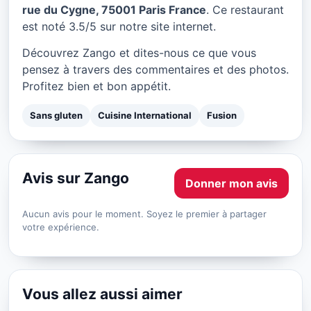
Zango à Paris
rue du Cygne, 75001 Paris France
. Ce restaurant
est noté 3.5/5 sur notre site internet.
★ 3.5/5
Découvrez Zango et dites-nous ce que vous
pensez à travers des commentaires et des photos.
Profitez bien et bon appétit.
Sans gluten
Cuisine International
Fusion
Avis sur Zango
Donner mon avis
Aucun avis pour le moment. Soyez le premier à partager
votre expérience.
Vous allez aussi aimer