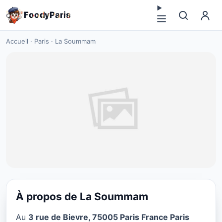
F
o
o
d
y
P
a
r
i
s
Accueil
·
Paris
·
La Soummam
À propos de La Soummam
CUISINE MOYEN-ORIENT
Au
3 rue de Bievre, 75005 Paris France Paris