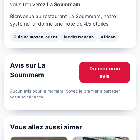
La Soummam à Paris
vous trouverez
La Soummam
.
★ 4.5/5
Bienvenue au restaurant La Soummam, notre
système lui donne une note de 4.5 étoiles.
Cuisine moyen-orient
Mediterranean
African
Avis sur La
Donner mon
Soummam
avis
Aucun avis pour le moment. Soyez le premier à partager
votre expérience.
Vous allez aussi aimer