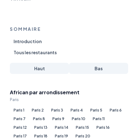
SOMMAIRE
Introduction
Tous les restaurants
Haut
Bas
African par arrondissement
Paris
Paris 1
Paris 2
Paris 3
Paris 4
Paris 5
Paris 6
Paris 7
Paris 8
Paris 9
Paris 10
Paris 11
Paris 12
Paris 13
Paris 14
Paris 15
Paris 16
Paris 17
Paris 18
Paris 19
Paris 20