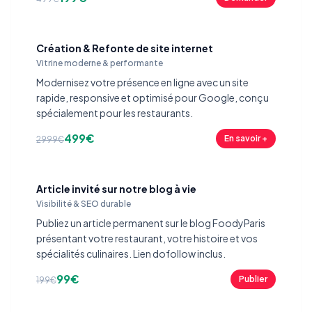
Création & Refonte de site internet
Vitrine moderne & performante
Modernisez votre présence en ligne avec un site
rapide, responsive et optimisé pour Google, conçu
spécialement pour les restaurants.
499€
En savoir +
2999€
Article invité sur notre blog à vie
Visibilité & SEO durable
Publiez un article permanent sur le blog FoodyParis
présentant votre restaurant, votre histoire et vos
spécialités culinaires. Lien dofollow inclus.
99€
Publier
199€