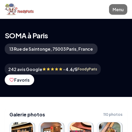
Menu
SOMA à Paris
13 Rue de Saintonge, 75003 Paris, France
•
242 avis Google
4.6/5
FoodyParis
Favoris
Galerie photos
110 photos