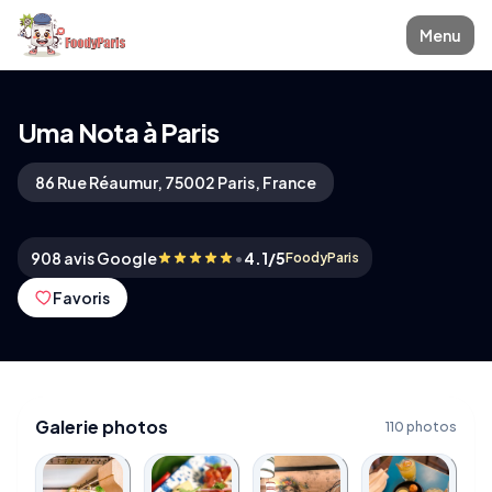
Menu
Uma Nota à Paris
86 Rue Réaumur, 75002 Paris, France
•
908 avis Google
4.1/5
FoodyParis
Favoris
Galerie photos
110 photos