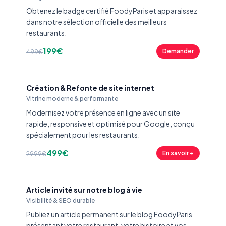
Obtenez le badge certifié FoodyParis et apparaissez
dans notre sélection officielle des meilleurs
restaurants.
199€
Demander
499€
Création & Refonte de site internet
Vitrine moderne & performante
Modernisez votre présence en ligne avec un site
rapide, responsive et optimisé pour Google, conçu
spécialement pour les restaurants.
499€
En savoir +
2999€
Article invité sur notre blog à vie
Visibilité & SEO durable
Publiez un article permanent sur le blog FoodyParis
présentant votre restaurant, votre histoire et vos