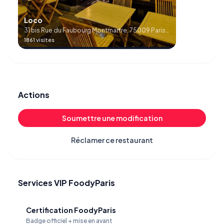
Loco
31 bis Rue du Faubourg Montmartre, 75009 Paris,
France
1861 visites
Actions
Soumettre une modification
Réclamer ce restaurant
Services VIP FoodyParis
Certification FoodyParis
Badge officiel + mise en avant