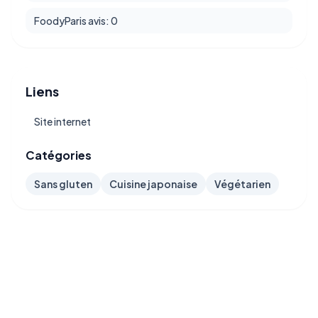
FoodyParis avis: 0
Liens
Site internet
Catégories
Sans gluten
Cuisine japonaise
Végétarien