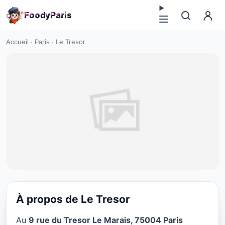
F
o
o
d
y
P
a
r
i
s
Accueil
·
Paris
·
Le Tresor
À propos de Le Tresor
CUISINE EUROPÉENNE
Au
9 rue du Tresor Le Marais, 75004 Paris