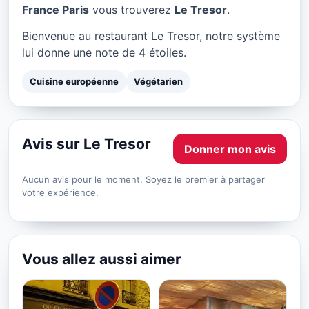
Le Tresor à Paris
France Paris
vous trouverez
Le Tresor
.
★ 4/5
Bienvenue au restaurant Le Tresor, notre système
lui donne une note de 4 étoiles.
Cuisine européenne
Végétarien
Avis sur Le Tresor
Donner mon avis
Aucun avis pour le moment. Soyez le premier à partager
votre expérience.
Vous allez aussi aimer