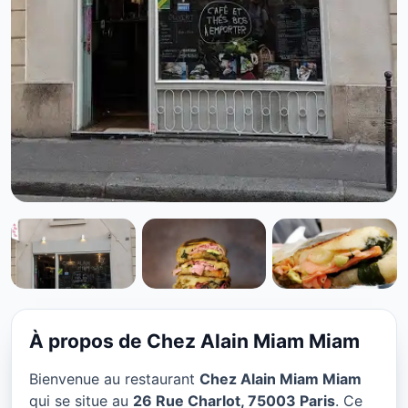
CUISINE EUROPÉENNE
Chez Alain Miam Miam à
Paris
À propos de Chez Alain Miam Miam
★ 4.6/5
Bienvenue au restaurant
Chez Alain Miam Miam
qui se situe au
26 Rue Charlot, 75003 Paris
. Ce