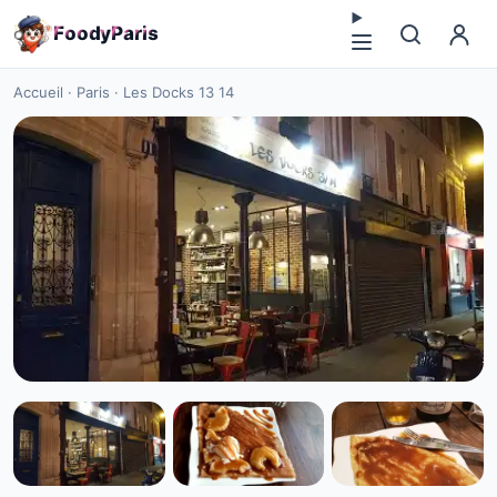
F
o
o
d
y
P
a
r
i
s
Accueil
·
Paris
·
Les Docks 13 14
BAR