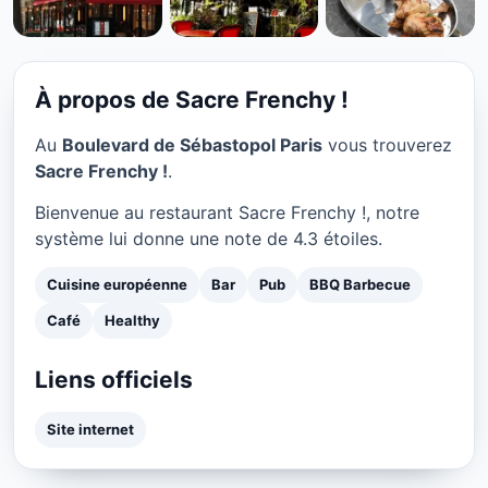
CUISINE EUROPÉENNE
Sacre Frenchy ! à Paris
★ 4.3/5
À propos de Sacre Frenchy !
Au
Boulevard de Sébastopol Paris
vous trouverez
Sacre Frenchy !
.
Bienvenue au restaurant Sacre Frenchy !, notre
système lui donne une note de 4.3 étoiles.
Cuisine européenne
Bar
Pub
BBQ Barbecue
Café
Healthy
Liens officiels
Site internet