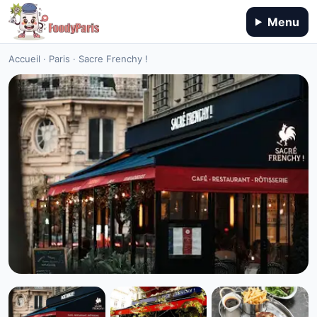
Menu
Accueil
·
Paris
·
Sacre Frenchy !