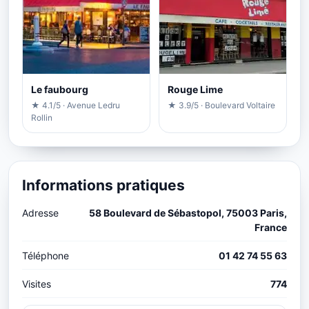
Le faubourg
Rouge Lime
★ 4.1/5 · Avenue Ledru
★ 3.9/5 · Boulevard Voltaire
Rollin
Informations pratiques
Adresse
58 Boulevard de Sébastopol, 75003 Paris,
France
Téléphone
01 42 74 55 63
Visites
774