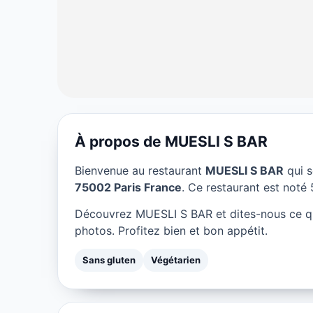
À propos de MUESLI S BAR
SANS GLUTEN
Bienvenue au restaurant
MUESLI S BAR
qui s
MUESLI S BAR à
75002 Paris France
. Ce restaurant est noté 5
Découvrez MUESLI S BAR et dites-nous ce q
★ 5/5
photos. Profitez bien et bon appétit.
Sans gluten
Végétarien