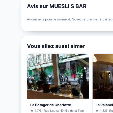
Avis sur MUESLI S BAR
Aucun avis pour le moment. Soyez le premier à partag
Vous allez aussi aimer
Le Potager de Charlotte
La Palanc
★ 4.7/5 · Rue Louise-Émilie de la Tour
★ 4.8/5 · Ru