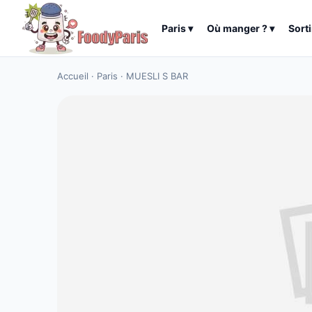
Paris
▾
Où manger ?
▾
Sorti
Accueil
·
Paris
·
MUESLI S BAR