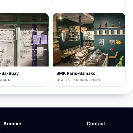
a-Ba-Buay
BMK Paris-Bamako
e du Nil
★ 4.6/5 · Rue de la Fidélité
Annexe
Contact