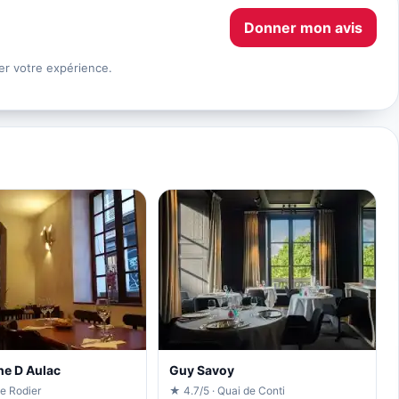
Donner mon avis
er votre expérience.
he D Aulac
Guy Savoy
e Rodier
★ 4.7/5 · Quai de Conti