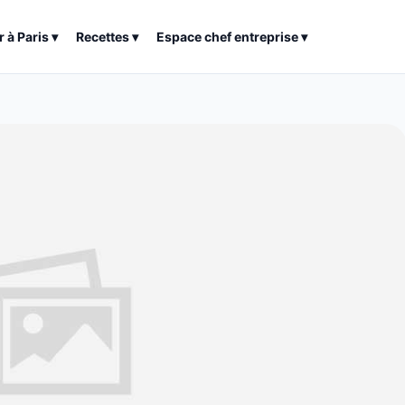
r à
Paris
▾
Recettes
▾
Espace chef entreprise
▾