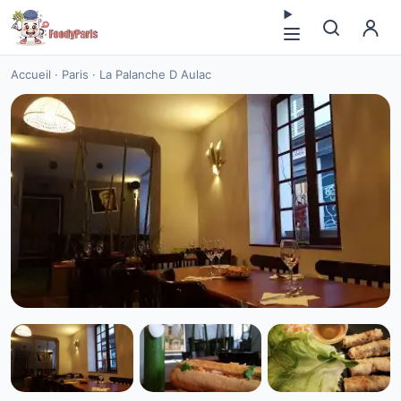
Accueil
·
Paris
·
La Palanche D Aulac
SANS GLUTEN