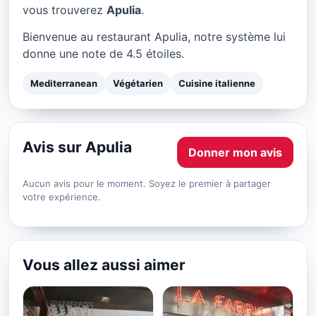
Apulia à Paris
vous trouverez
Apulia
.
★ 4.5/5
Bienvenue au restaurant Apulia, notre système lui
donne une note de 4.5 étoiles.
Mediterranean
Végétarien
Cuisine italienne
Avis sur Apulia
Donner mon avis
Aucun avis pour le moment. Soyez le premier à partager
votre expérience.
Vous allez aussi aimer