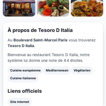
CUISINE EUROPÉENNE
Tesoro D Italia à Paris
★ 4.4/5
À propos de Tesoro D Italia
Au
Boulevard Saint-Marcel Paris
vous trouverez
Tesoro D Italia
.
Bienvenue au restaurant Tesoro D Italia, notre
système lui donne une note de 4.4 étoiles.
Cuisine européenne
Mediterranean
Végétarien
Cuisine italienne
Liens officiels
Site internet