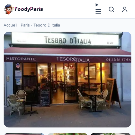
F
o
o
d
y
P
a
r
i
s
Accueil
·
Paris
·
Tesoro D Italia