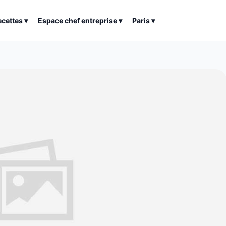
ecettes
▾
Espace chef entreprise
▾
Paris
▾