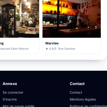
ng
Marclee
oulevard Saint-Marcel
★ 4.6/5 · Rue Saulnier
Annexe
Contact
Se connecter
Contact
S'inscrire
Mentions légales
Mot de passe oublié
Politique de confidential