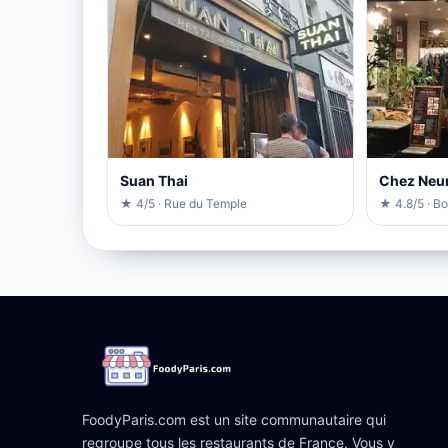
Suan Thai
Chez Neu
★ 4/5 · Rue du Temple
★ 4.8/5 · B
FoodyParis.com est un site communautaire qui
regroupe tous les restaurants de France. Vous y