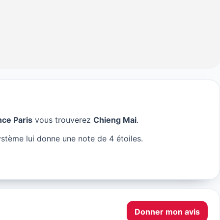
nce Paris
vous trouverez
Chieng Mai
.
aris
stème lui donne une note de 4 étoiles.
Donner mon avis