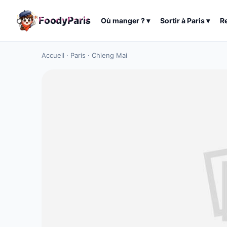
F
o
o
d
y
P
a
r
i
s
Où manger ?
▾
Sortir à
Paris
▾
R
Accueil
·
Paris
·
Chieng Mai