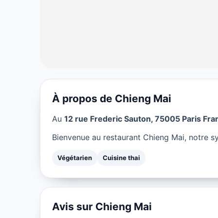
À propos de Chieng Mai
VÉGÉTARIEN
Au
12 rue Frederic Sauton, 75005 Paris Fra
Chieng Mai à P
Bienvenue au restaurant Chieng Mai, notre sy
★ 4/5
Végétarien
Cuisine thai
Avis sur Chieng Mai