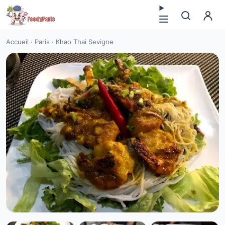
Accueil
·
Paris
·
Khao Thai Sevigne