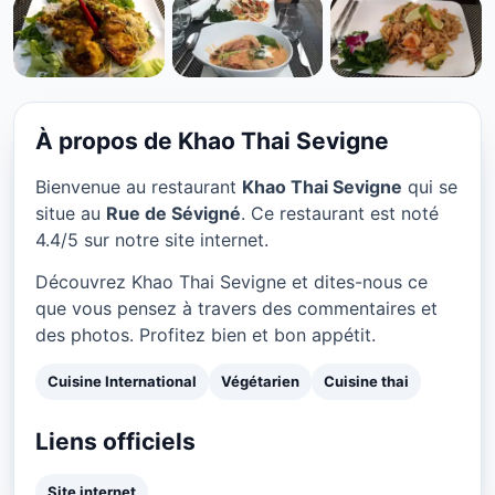
CUISINE INTERNATIONAL
Khao Thai Sevigne à Paris
★ 4.4/5
À propos de Khao Thai Sevigne
Bienvenue au restaurant
Khao Thai Sevigne
qui se
situe au
Rue de Sévigné
. Ce restaurant est noté
4.4/5 sur notre site internet.
Découvrez Khao Thai Sevigne et dites-nous ce
que vous pensez à travers des commentaires et
des photos. Profitez bien et bon appétit.
Cuisine International
Végétarien
Cuisine thai
Liens officiels
Site internet