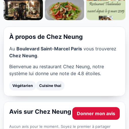
VÉGÉTARIEN
Chez Neung à Paris
★ 4.8/5
À propos de Chez Neung
Au
Boulevard Saint-Marcel Paris
vous trouverez
Chez Neung
.
Bienvenue au restaurant Chez Neung, notre
système lui donne une note de 4.8 étoiles.
Végétarien
Cuisine thai
Avis sur Chez Neung
Donner mon avis
Aucun avis pour le moment. Soyez le premier à partager