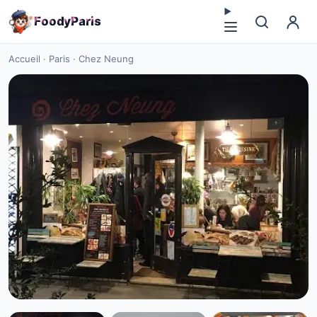
F
o
o
d
y
P
a
r
i
s
Accueil
·
Paris
·
Chez Neung