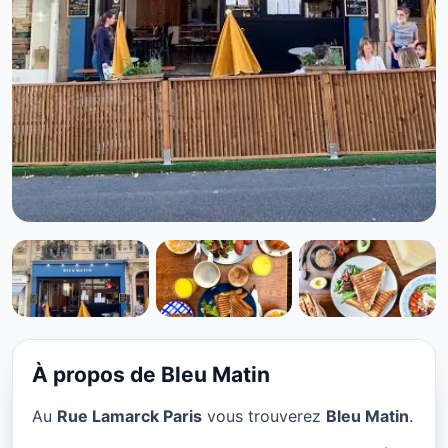
VÉGÉTARIEN
Bleu Matin à Paris
★ 4.4/5
À propos de Bleu Matin
Au
Rue Lamarck Paris
vous trouverez
Bleu Matin
.