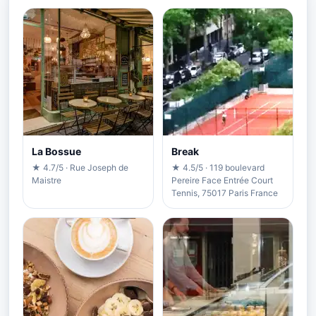
La Bossue
Break
★ 4.7/5 · Rue Joseph de
★ 4.5/5 · 119 boulevard
Maistre
Pereire Face Entrée Court
Tennis, 75017 Paris France