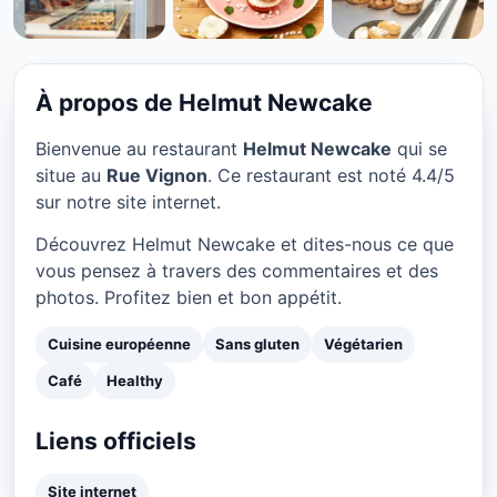
CUISINE EUROPÉENNE
Helmut Newcake à Paris
★ 4.4/5
Fermé
À propos de Helmut Newcake
Bienvenue au restaurant
Helmut Newcake
qui se
situe au
Rue Vignon
. Ce restaurant est noté 4.4/5
sur notre site internet.
Découvrez Helmut Newcake et dites-nous ce que
vous pensez à travers des commentaires et des
photos. Profitez bien et bon appétit.
Cuisine européenne
Sans gluten
Végétarien
Café
Healthy
Liens officiels
Site internet