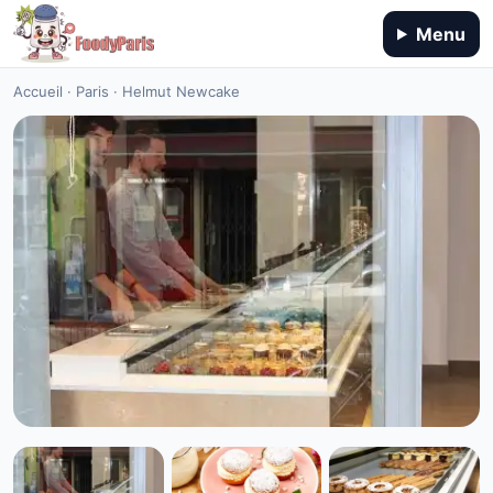
Menu
Accueil
·
Paris
·
Helmut Newcake