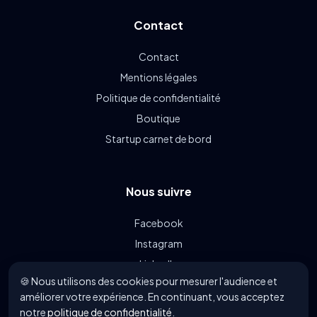
Contact
Contact
Mentions légales
Politique de confidentialité
Boutique
Startup carnet de bord
Nous suivre
Facebook
Instagram
LinkedIn
🍪 Nous utilisons des cookies pour mesurer l'audience et
Linkin.bio
améliorer votre expérience. En continuant, vous acceptez
notre
politique de confidentialité
.