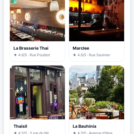
La Brasserie Thai
Marclee
★ 4.6/5 · Rue Poulbot
★ 4.6/5 · Rue Saulnier
Thaisil
La Bauhinia
★ 4.5/5 · 3 rue du Nil,
★ 4.5/5 · Avenue d'Iéna