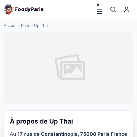
F
o
o
d
y
P
a
r
i
s
Accueil
·
Paris
·
Up Thai
À propos de Up Thai
VÉGÉTARIEN
Au
17 rue de Constantinople, 75008 Paris France