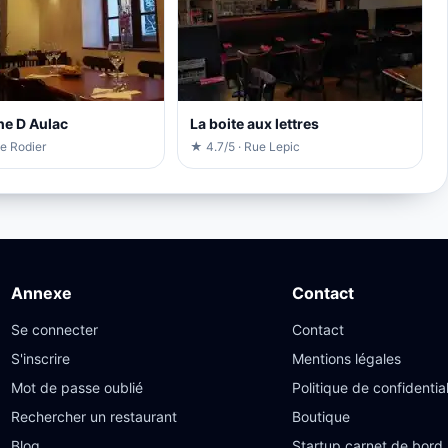
he D Aulac
La boite aux lettres
e Rodier
★ 4.7/5 · Rue Lepic
Annexe
Contact
Se connecter
Contact
S'inscrire
Mentions légales
Mot de passe oublié
Politique de confidential
Rechercher un restaurant
Boutique
Blog
Startup carnet de bord