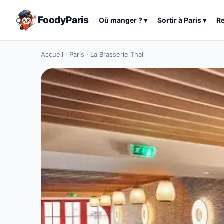
FoodyParis
Où manger ?
▾
Sortir à
Paris
▾
R
Accueil
·
Paris
·
La Brasserie Thai