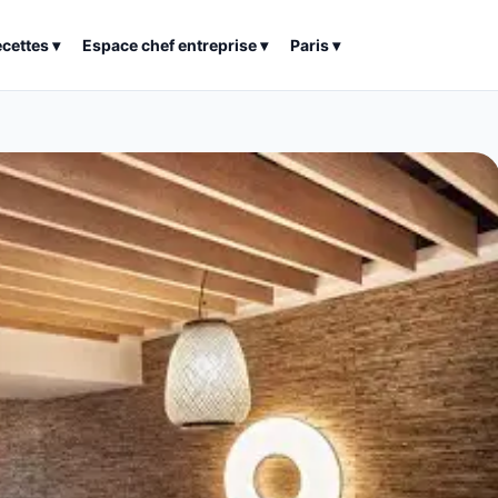
ecettes
▾
Espace chef entreprise
▾
Paris
▾