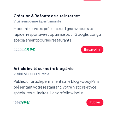
Création & Refonte de site internet
Vitrine moderne & performante
Modernisez votre présence en ligne avec un site
rapide, responsive et optimisé pour Google, conçu
spécialement pour les restaurants.
499€
En savoir +
2999€
Article invité sur notre blog à vie
Visibilité & SEO durable
Publiez un article permanent sur le blog FoodyParis
présentant votre restaurant, votre histoire et vos
spécialités culinaires. Lien dofollow inclus.
99€
Publier
199€