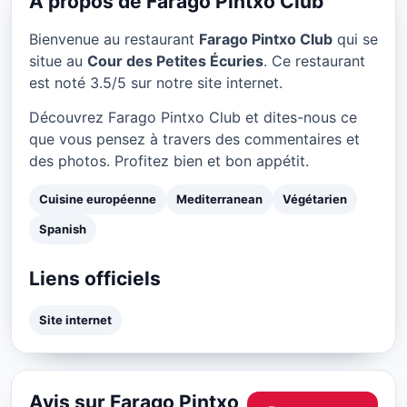
Farago Pintxo Club à Paris
À propos de Farago Pintxo Club
Bienvenue au restaurant
Farago Pintxo Club
qui se
★ 3.5/5
situe au
Cour des Petites Écuries
. Ce restaurant
est noté 3.5/5 sur notre site internet.
Découvrez Farago Pintxo Club et dites-nous ce
que vous pensez à travers des commentaires et
des photos. Profitez bien et bon appétit.
Cuisine européenne
Mediterranean
Végétarien
Spanish
Liens officiels
Site internet
Avis sur Farago Pintxo