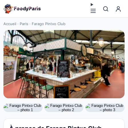
F
o
o
d
y
P
a
r
i
s
Accueil
·
Paris
·
Farago Pintxo Club
CUISINE EUROPÉENNE