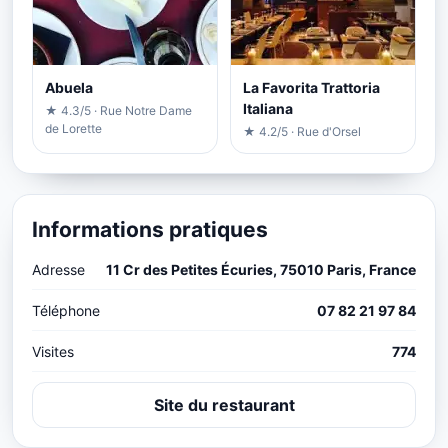
Abuela
La Favorita Trattoria
Italiana
★ 4.3/5 · Rue Notre Dame
de Lorette
★ 4.2/5 · Rue d'Orsel
Informations pratiques
Adresse
11 Cr des Petites Écuries, 75010 Paris, France
Téléphone
07 82 21 97 84
Visites
774
Site du restaurant