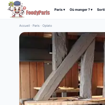
Paris
▾
Où manger ?
▾
Sorti
Accueil
·
Paris
·
Oplato