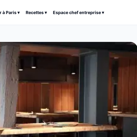
r à
Paris
▾
Recettes
▾
Espace chef entreprise
▾