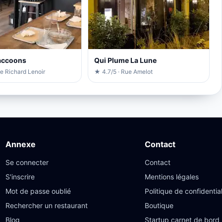
accoons
Qui Plume La Lune
e Richard Lenoir
★ 4.7/5 · Rue Amelot
Annexe
Contact
Se connecter
Contact
S'inscrire
Mentions légales
Mot de passe oublié
Politique de confidential
Rechercher un restaurant
Boutique
Blog
Startup carnet de bord