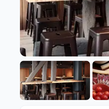
CUISINE EUROPÉENNE
Oplato à Paris
★ 4.7/5