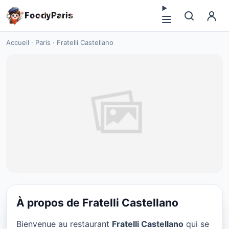
F
o
o
d
y
P
a
r
i
s
Accueil
·
Paris
·
Fratelli Castellano
À propos de Fratelli Castellano
PIZZA
Bienvenue au restaurant
Fratelli Castellano
qui se